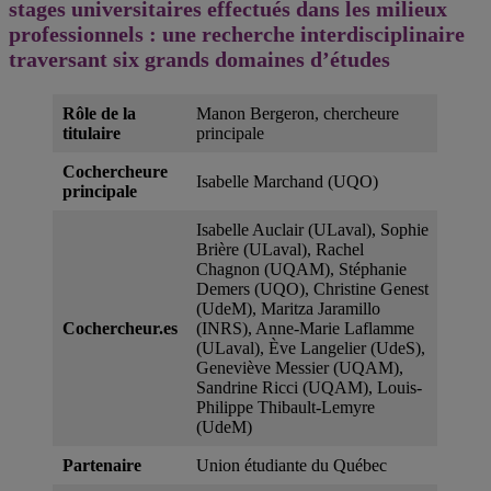
stages universitaires effectués dans les milieux
professionnels : une recherche interdisciplinaire
traversant six grands domaines d’études
Rôle de la
Manon Bergeron, chercheure
titulaire
principale
Cochercheure
Isabelle Marchand (UQO)
principale
Isabelle Auclair (ULaval), Sophie
Brière (ULaval), Rachel
Chagnon (UQAM), Stéphanie
Demers (UQO), Christine Genest
(UdeM), Maritza Jaramillo
Cochercheur
.es
(INRS), Anne-Marie Laflamme
(ULaval), Ève Langelier (UdeS),
Geneviève Messier (UQAM),
Sandrine Ricci (UQAM), Louis-
Philippe Thibault-Lemyre
(UdeM)
Partenaire
Union étudiante du Québec