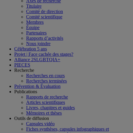
Axes de recherche
Titulaire
Comité de direction
Comité scientifique
Membres
Équipe
Partenaires
Rapports d’activités
Nous joindre
Célébration 5 ans
Projet | Face cachée des stages?
Alliance 2SLGBTQIA+
PIECES
Recherche
Recherches en cours
Recherches terminées
Prévention & Évaluation
Publications
Rapports de recherche
Articles scientifiques
Livres, chapitres et guides
Mémoires et thèses
Outils de diffusion
Capsules vidéo
Fiches synthèses, capsules infographiques et