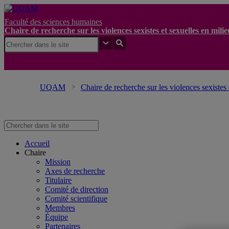
Faculté des sciences humaines
Chaire de recherche sur les violences sexistes et sexuelles en mil
UQAM
Chaire de recherche sur les violences sexistes
Accueil
Chaire
Mission
Axes de recherche
Titulaire
Comité de direction
Comité scientifique
Membres
Équipe
Partenaires