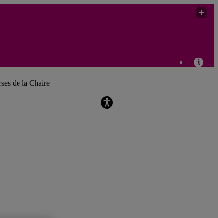
Chaire de recherche sur les violences
sexistes et sexuelles en milieu
rses de la Chaire
d’enseignement supérieur