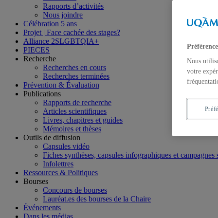
Rapports d’activités
Nous joindre
Célébration 5 ans
Projet | Face cachée des stages?
Alliance 2SLGBTQIA+
Préférence
PIECES
Recherche
Nous utilis
Recherches en cours
votre expér
Recherches terminées
fréquentati
Prévention & Évaluation
Publications
Rapports de recherche
Préf
Articles scientifiques
Livres, chapitres et guides
Mémoires et thèses
Outils de diffusion
Capsules vidéo
Fiches synthèses, capsules infographiques et campagnes
Infolettres
Ressources & Politiques
Bourses
Concours de bourses
Lauréat.es des bourses de la Chaire
Événements
Dans les médias