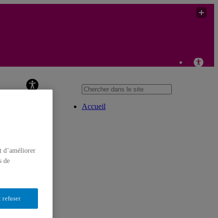
Chaire de recherche sur les violences sexistes et sexuelles en
milieu d’enseignement supérieur
Accueil
t d’améliorer
s de
 refuser