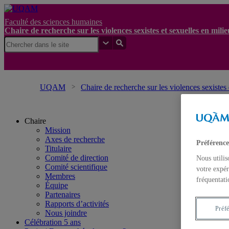
Faculté des sciences humaines
Chaire de recherche sur les violences sexistes et sexuelles en mil
UQAM
Chaire de recherche sur les violences sexistes
Chaire
Mission
Axes de recherche
Préférence
Titulaire
Comité de direction
Nous utilis
Comité scientifique
votre expér
Membres
fréquentati
Équipe
Partenaires
Rapports d’activités
Préf
Nous joindre
Célébration 5 ans