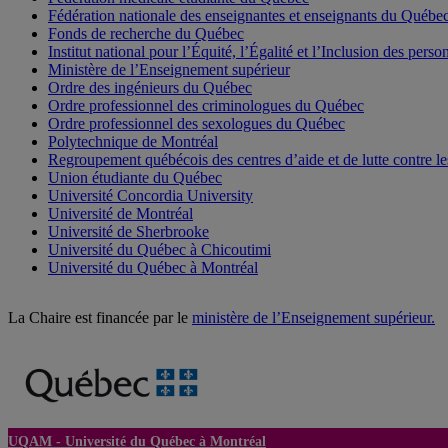
Fédération nationale des enseignantes et enseignants du Québe
Fonds de recherche du Québec
Institut national pour l’Équité, l’Égalité et l’Inclusion des pers
Ministère de l’Enseignement supérieur
Ordre des ingénieurs du Québec
Ordre professionnel des criminologues du Québec
Ordre professionnel des sexologues du Québec
Polytechnique de Montréal
Regroupement québécois des centres d’aide et de lutte contre le
Union étudiante du Québec
Université Concordia University
Université de Montréal
Université de Sherbrooke
Université du Québec à Chicoutimi
Université du Québec à Montréal
La Chaire est financée par le
ministère de l’Enseignement supérieur.
UQAM -
Université du Québec à Montréal