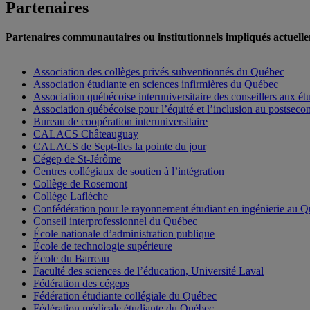
Partenaires
Partenaires communautaires ou institutionnels impliqués actuell
Association des collèges privés subventionnés du Québec
Association étudiante en sciences infirmières du Québec
Association québécoise interuniversitaire des conseillers aux ét
Association québécoise pour l’équité et l’inclusion au postseco
Bureau de coopération interuniversitaire
CALACS Châteauguay
CALACS de Sept-Îles la pointe du jour
Cégep de St-Jérôme
Centres collégiaux de soutien à l’intégration
Collège de Rosemont
Collège Laflèche
Confédération pour le rayonnement étudiant en ingénierie au 
Conseil interprofessionnel du Québec
École nationale d’administration publiqu
e
École de technologie supérieure
École du Barreau
Faculté des sciences de l’éducation, Université Laval
Fédération des cégeps
Fédération étudiante collégiale du Québec
Fédération médicale étudiante du Québec