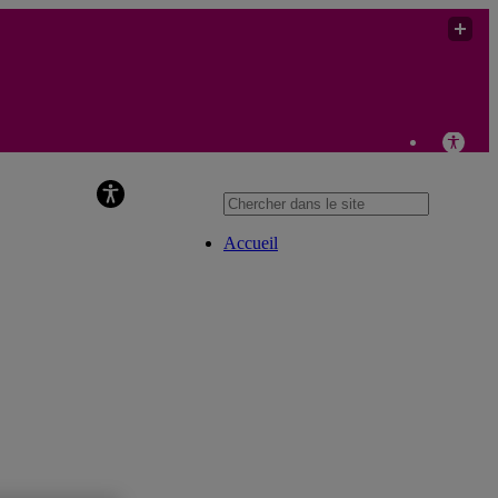
Chaire de recherche sur les violences sexistes et sexuelles
en milieu d’enseignement supérieur
Accueil