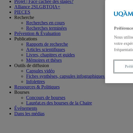
Projet | Face cachée des stages?
Alliance 2SLGBTQIA+
PIECES
Recherche
Recherches en cours
Recherches terminées
Préférence
Prévention & Évaluation
Nous utilis
Publications
votre expér
Rapports de recherche
Articles scientifiques
fréquentati
Livres, chapitres et guides
Mémoires et thèses
Outils de diffusion
Préf
Capsules vidéo
Fiches synthèses, capsules infographiques et campagnes
Infolettres
Ressources & Politiques
Bourses
Concours de bourses
Lauréat.es des bourses de la Chaire
Événements
Dans les médias