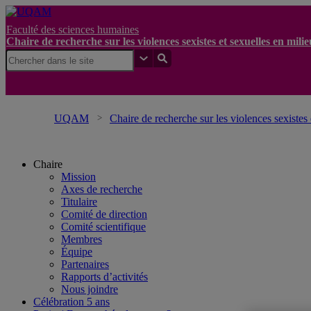
Faculté des sciences humaines
Chaire de recherche sur les violences sexistes et sexuelles en mil
UQAM
Chaire de recherche sur les violences sexistes
Chaire
Mission
Axes de recherche
Titulaire
Comité de direction
Comité scientifique
Membres
Équipe
Partenaires
Rapports d’activités
Nous joindre
Célébration 5 ans