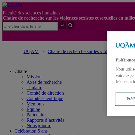
Faculté des sciences humaines
Chaire de recherche sur les violences sexistes et sexuelles en mil
UQAM
Chaire de recherche sur les violences sexistes
Préférence
Nous utilis
Chaire
votre expér
Mission
fréquentati
Axes de recherche
Titulaire
Comité de direction
Comité scientifique
Préf
Membres
Équipe
Partenaires
Rapports d’activités
Nous joindre
Célébration 5 ans