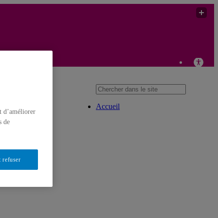
Chaire de recherche sur les violences sexistes et sexuelles en
milieu d’enseignement supérieur
Accueil
t d’améliorer
s de
 refuser