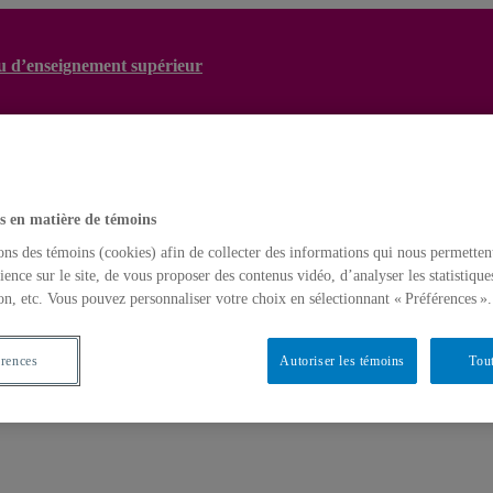
ieu d’enseignement supérieur
 et sexuelles en milieu d’enseignement supérieur
Recherche web
s en matière de témoins
ons des témoins (cookies) afin de collecter des informations qui nous permetten
ience sur le site, de vous proposer des contenus vidéo, d’analyser les statistique
on, etc. Vous pouvez personnaliser votre choix en sélectionnant « Préférences ».
érences
Autoriser les témoins
Tout